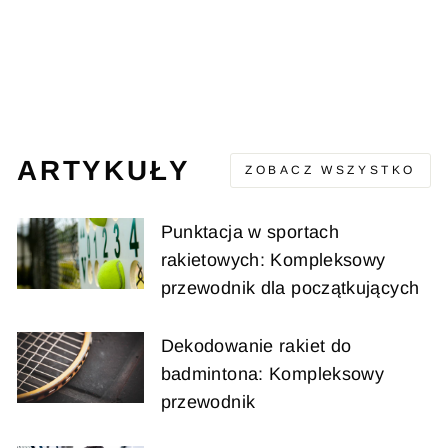
RADICAL 9R
SUPERCOMBI
GREY/ORANGE
HEAD
560,00 zł
ARTYKUŁY
ZOBACZ WSZYSTKO
Punktacja w sportach
rakietowych: Kompleksowy
przewodnik dla początkujących
Dekodowanie rakiet do
badmintona: Kompleksowy
przewodnik