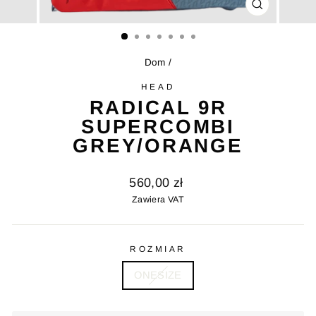
ZAMKNIJ
(ESC)
Dom
/
HEAD
RADICAL 9R
SUPERCOMBI
GREY/ORANGE
Cena
560,00 zł
pierwotna
Zawiera VAT
ROZMIAR
ONESIZE