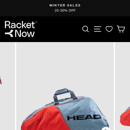
Przejdź
WINTER SALES
do
20-30% OFF
Wstrzymaj
treści
pokaz
slajdów
WYSZUKIWA
NAWIGAC
W