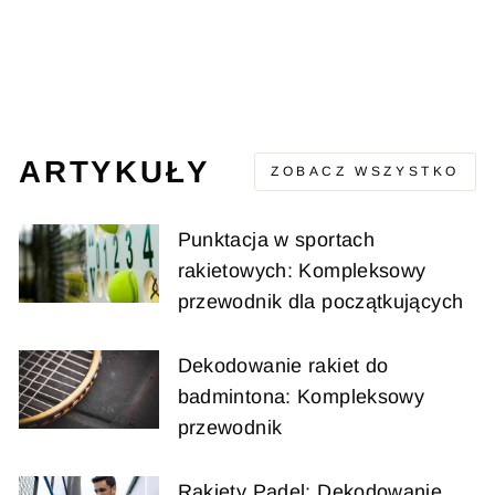
BLACK/BLACK
BLACC
Cena
Cena
216,00 zł
96,00 zł
pierwotna
sprzedaży
(-120,00 zł)
ARTYKUŁY
ZOBACZ WSZYSTKO
Punktacja w sportach
rakietowych: Kompleksowy
przewodnik dla początkujących
Dekodowanie rakiet do
badmintona: Kompleksowy
przewodnik
Rakiety Padel: Dekodowanie