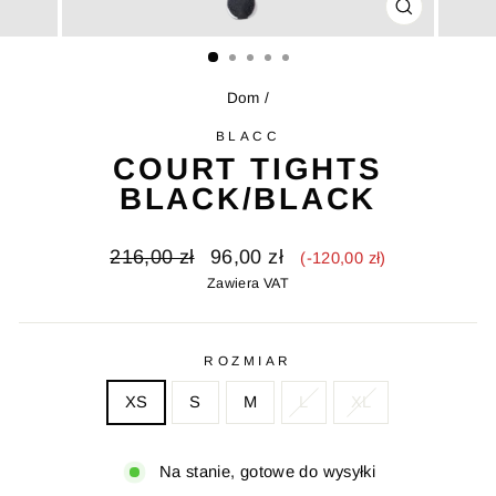
ZAMKNIJ
(ESC)
Dom
/
BLACC
COURT TIGHTS
BLACK/BLACK
Cena
Cena
216,00 zł
96,00 zł
(-120,00 zł)
pierwotna
sprzedaży
Zawiera VAT
ROZMIAR
XS
S
M
L
XL
Na stanie, gotowe do wysyłki