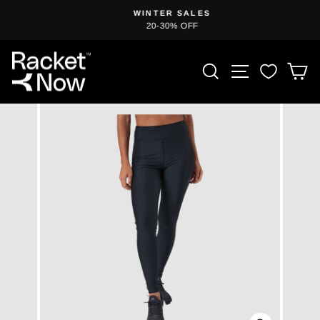
Przejdź
WINTER SALES
do
20-30% OFF
Wstrzymaj
treści
pokaz
slajdów
WYSZUKIWA
NAWIGAC
W