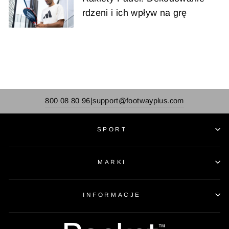
rdzeni i ich wpływ na grę
800 08 80 96
support@footwayplus.com
|
SPORT
MARKI
INFORMACJE