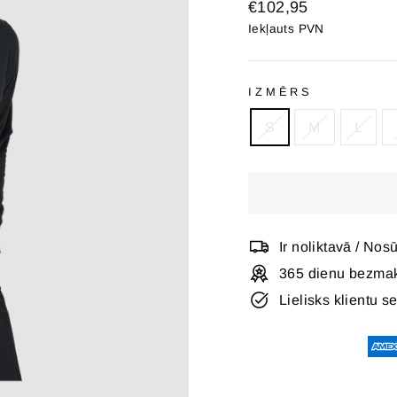
Oriģinālā
€102,95
cena
Iekļauts PVN
IZMĒRS
S
M
L
Ir noliktavā / Nos
365 dienu bezmak
Lielisks klientu s