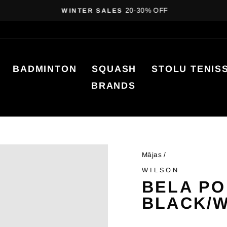
20-30% OFF
WINTER SALES
Pauzēt
slaidrādi
BADMINTON
SQUASH
STOLU TENIS
BRANDS
Mājas
/
WILSON
BELA PO
BLACK/W