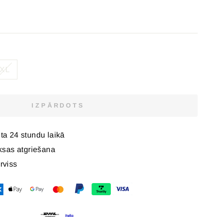
XL
IZPĀRDOTS
ūta 24 stundu laikā
sas atgriešana
erviss