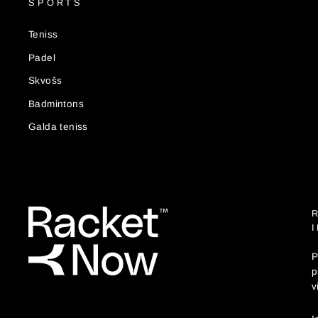
SPORTS
Teniss
Padel
Skvošs
Badmintons
Galda teniss
P
p
v
I