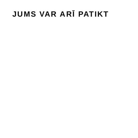
JUMS VAR ARĪ PATIKT
Izpārdots
BELA PO HOODY-SLIMFIT
BLACK/WHITE