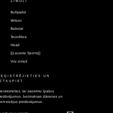
ZĪMOLI
Bullpadel
Wilson
Babolat
Tecnifibre
Head
[[Lacoste Sports]]
Visi zīmoli
REĢISTRĒJIETIES UN
IETAUPIET
ierakstieties, lai saņemtu īpašus
iedāvājumus, bezmaksas dāvanas un
ienreizējus piedāvājumus.
EVADI
ABONĒT