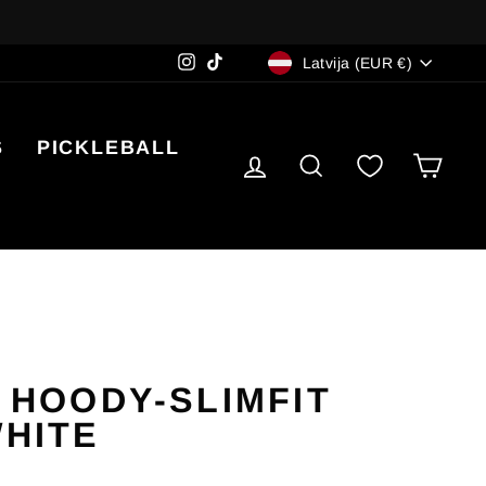
VALŪTA
Instagram
TikTok
Latvija (EUR €)
S
PICKLEBALL
PIETEIKTIES
PREČU MEKL
IEP
 HOODY-SLIMFIT
HITE