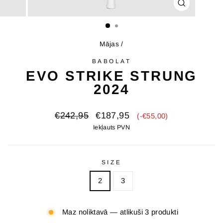
AIZVĒRT
(ESC)
Mājas
/
BABOLAT
EVO STRIKE STRUNG
2024
Oriģinālā
Izpārdošanas
€242,95
€187,95
(-€55,00)
cena
cena
Iekļauts PVN
SIZE
2
3
Maz noliktavā — atlikuši 3 produkti