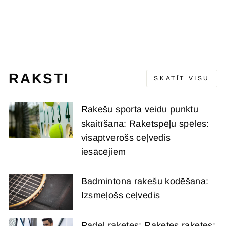
STRUNG 2024
BABOLAT
Oriģinālā
Izpārdošanas
€242,95
€187,95
cena
cena
(-€55,00)
RAKSTI
SKATĪT VISU
Rakešu sporta veidu punktu
skaitīšana: Raketspēļu spēles:
visaptverošs ceļvedis
iesācējiem
Badmintona rakešu kodēšana:
Izsmeļošs ceļvedis
Padel raketes: Raketes raketes: