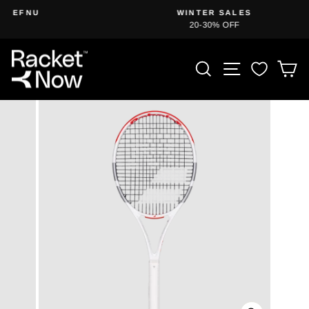
Fara
WINTER SALES
í
20-30% OFF
Gera
efni
hlé
á
VÖRULEIT
VEFLEIÐ
I
skyggnusýningu