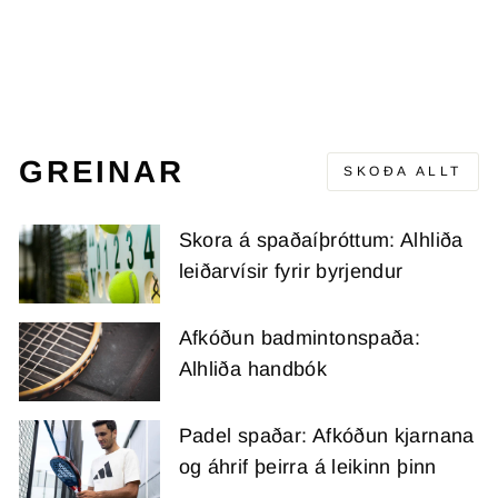
STRUNG 2024
BABOLAT
Upprunalegt
Útsöluverð
34.500 kr
26.700 kr
verð
(-7.800 kr)
GREINAR
SKOÐA ALLT
Skora á spaðaíþróttum: Alhliða
leiðarvísir fyrir byrjendur
Afkóðun badmintonspaða:
Alhliða handbók
Padel spaðar: Afkóðun kjarnana
og áhrif þeirra á leikinn þinn