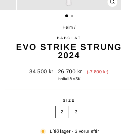
LOKA
(ESC)
Heim
/
BABOLAT
EVO STRIKE STRUNG
2024
Upprunalegt
Útsöluverð
34.500 kr
26.700 kr
(-7.800 kr)
verð
Innifalið VSK
SIZE
2
3
Lítið lager - 3 vörur eftir