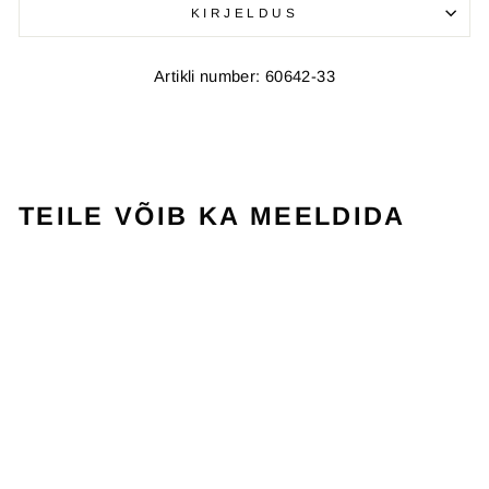
KIRJELDUS
Artikli number: 60642-33
TEILE VÕIB KA MEELDIDA
SOODUSMÜÜK
VICTOR NS3000
YELLOW
VICTOR