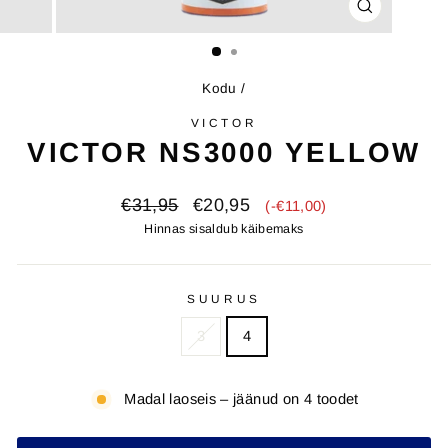
SULE
(ESC)
Kodu
/
VICTOR
VICTOR NS3000 YELLOW
Algupärane
Soodushind
€31,95
€20,95
(-€11,00)
hind
Hinnas sisaldub käibemaks
SUURUS
3
4
Madal laoseis – jäänud on 4 toodet