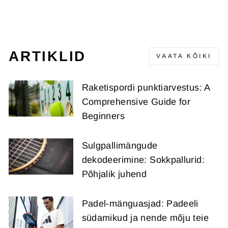
Algupärane
Soodushind
€31,95
€20,95
(-€11,00)
hind
ARTIKLID
VAATA KÕIKI
Raketispordi punktiarvestus: A
Comprehensive Guide for
Beginners
Sulgpallimängude
dekodeerimine: Sokkpallurid:
Põhjalik juhend
Padel-mänguasjad: Padeeli
südamikud ja nende mõju teie