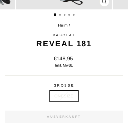
SCHLIESSE
ESC)
Heim
/
BABOLAT
REVEAL 181
Ursprünglicher
€148,95
Preis
Inkl. MwSt.
GRÖSSE
ONESIZE
AUSVERKAUFT