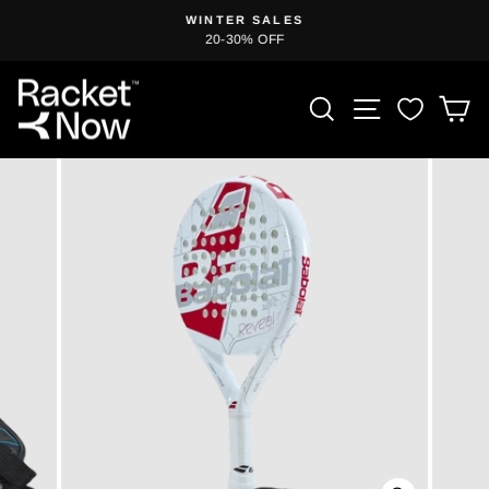
Zum
T
WINTER SALES
Inhalt
20-30% OFF
Diashow
springen
anhalten
PRODUKT S
SEITENN
E