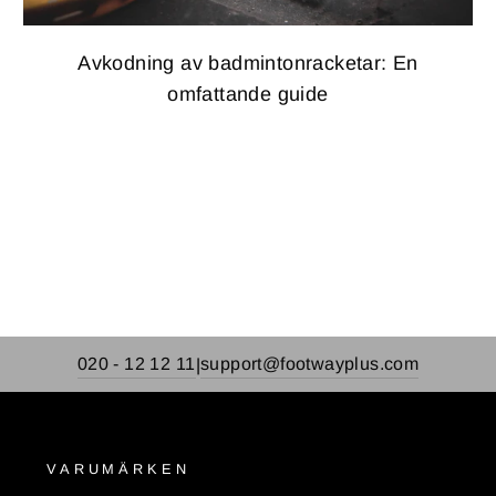
Avkodning av badmintonracketar: En
omfattande guide
020 - 12 12 11
support@footwayplus.com
|
VARUMÄRKEN