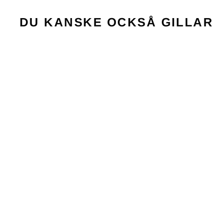
DU KANSKE OCKSÅ GILLAR
Utsåld
JET TEAM PADEL
BLUE/ORANGE