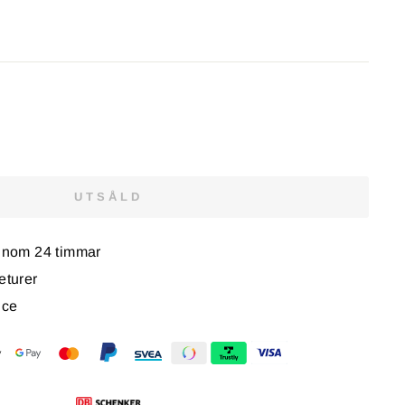
UTSÅLD
 inom 24 timmar
eturer
ice