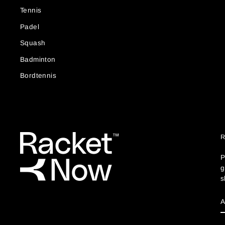
Tennis
Padel
Squash
Badminton
Bordtennis
P
g
s
D
E