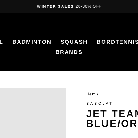
20-30% OFF
WINTER SALES
Pausa
bildspelet
L
BADMINTON
SQUASH
BORDTENNI
BRANDS
Hem
/
BABOLAT
JET TEA
BLUE/O