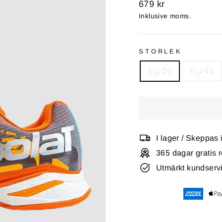
Ursprungligt
679 kr
pris
Inklusive moms.
STORLEK
EU 39
EU 40
I lager / Skeppas
365 dagar gratis r
Utmärkt kundserv