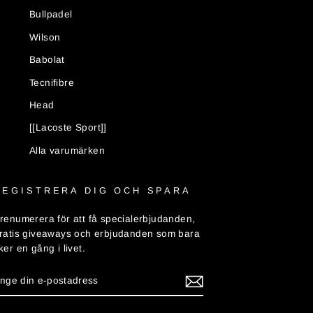
Bullpadel
Wilson
Babolat
Tecnifibre
Head
[[Lacoste Sport]]
Alla varumärken
REGISTRERA DIG OCH SPARA
renumerera för att få specialerbjudanden,
ratis giveaways och erbjudanden som bara
ker en gång i livet.
ANGE
PRENUMERERA
IN
-
POSTADRESS