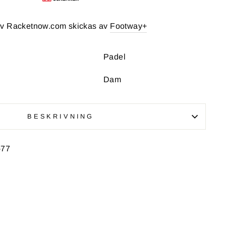
av Racketnow.com skickas av
Footway+
Padel
Dam
BESKRIVNING
-77