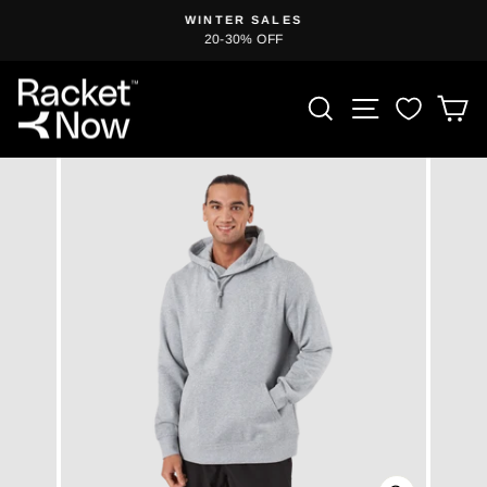
Hopp
WINTER SALES
til
20-30% OFF
Sett
innholdet
lysbildefremvisningen
på
PRODUKTSØ
NETTSTE
H
pause