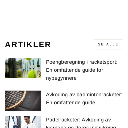
HOODIE GREY
RS
Opprinnelig
Salgspris
900,00 kr
603,00 kr
pris
(-297,00 kr)
ARTIKLER
SE ALLE
Poengberegning i racketsport:
En omfattende guide for
nybegynnere
Avkoding av badmintonracketer:
En omfattende guide
Padelracketer: Avkoding av
kjernene og deres innvirkning