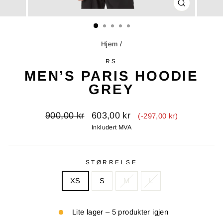
LUKK
(ESC)
Hjem
/
RS
MEN’S PARIS HOODIE
GREY
Opprinnelig
Salgspris
900,00 kr
603,00 kr
(-297,00 kr)
pris
Inkludert MVA
STØRRELSE
XS
S
M
L
Lite lager – 5 produkter igjen