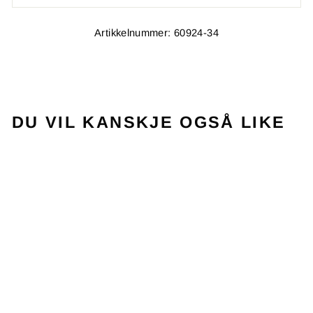
Artikkelnummer: 60924-34
DU VIL KANSKJE OGSÅ LIKE
Utsolgt
T-SHIRT PLAY
CREW NECK
WHITE BLUE
BABOLAT