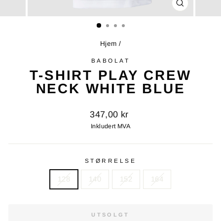
LUKK
(ESC)
Hjem
/
BABOLAT
T-SHIRT PLAY CREW
NECK WHITE BLUE
Opprinnelig
347,00 kr
pris
Inkludert MVA
STØRRELSE
128
140
152
164
UTSOLGT