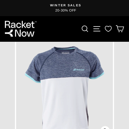
Hopp
WINTER SALES
til
20-30% OFF
Sett
innholdet
lysbildefremvisningen
på
PRODUKTSØ
NETTSTE
H
pause