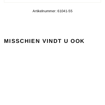
Artikelnummer: 61041-55
MISSCHIEN VINDT U OOK
Uitverkocht
AERO POWER
PRO-S
BUTTERCUP
FZ FORZA