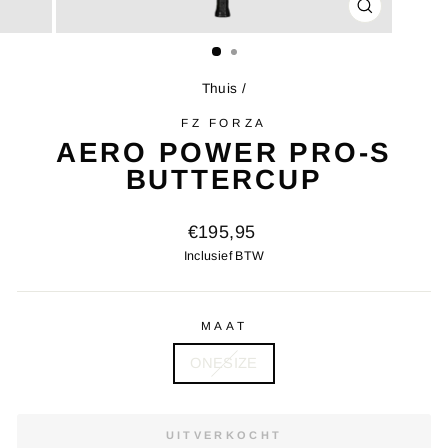
SLUITEN
(ESC)
Thuis
/
FZ FORZA
AERO POWER PRO-S
BUTTERCUP
Oorspronkelijke
€195,95
prijs
Inclusief BTW
MAAT
ONESIZE
UITVERKOCHT