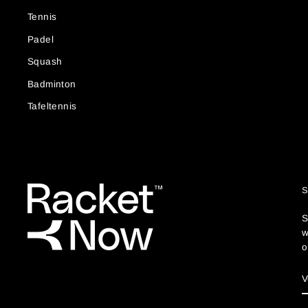
Tennis
Padel
Squash
Badminton
Tafeltennis
S
w
o
E
M