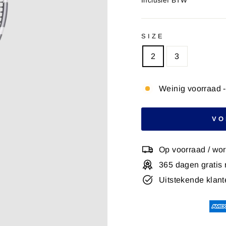
Inclusief BTW
SIZE
2
3
Weinig voorraad -
VO
Op voorraad / wo
365 dagen gratis 
Uitstekende klant