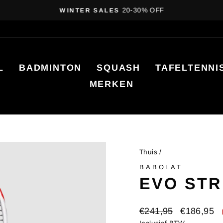
20-30% OFF
WINTER SALES
Diavoorstelling
pauzeren
L
BADMINTON
SQUASH
TAFELTENNI
MERKEN
Thuis
/
BABOLAT
EVO STR
Oorspronkelijke
Verkoopprij
€241,95
€186,95
prijs