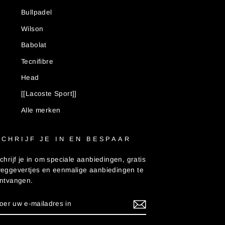
Bullpadel
Wilson
Babolat
Tecnifibre
Head
[[Lacoste Sport]]
Alle merken
SCHRIJF JE IN EN BESPAAR
chrijf je in om speciale aanbiedingen, gratis
eggevertjes en eenmalige aanbiedingen te
ntvangen.
VOER
ABONNEREN
UW
-
AILADRES