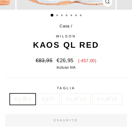
CHIUDI
(ESC)
Casa
/
WILSON
KAOS QL RED
Prezzo
Prezzo
€83,95
€26,95
(-€57,00)
originale
di
Incluso IVA
vendita
TAGLIA
EU 36,5
EU 37
EU 37 2/3
EU 38 1/3
ESAURITO