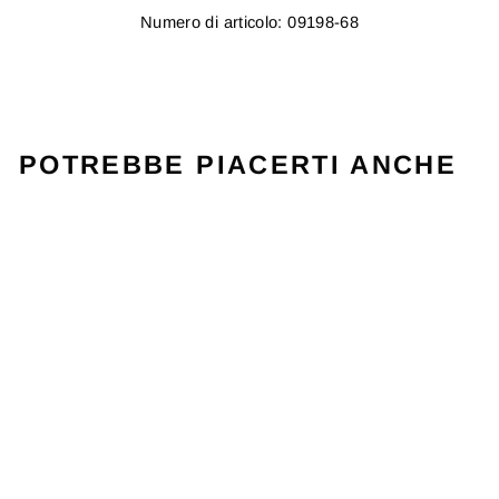
Numero di articolo: 09198-68
POTREBBE PIACERTI ANCHE
Esaurito
KAOS QL RED
WILSON
Prezzo
Prezzo
€83,95
€26,95
(-€57,00)
originale
di
vendita