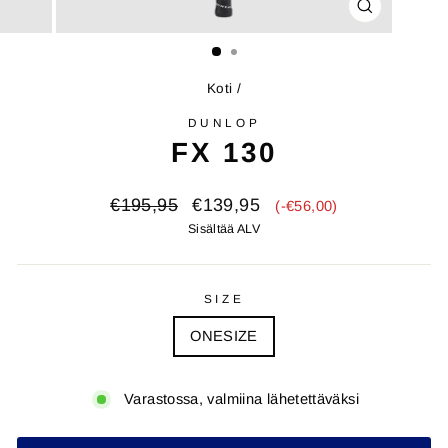
SULJE
(ESC)
Koti
/
DUNLOP
FX 130
Alkuperäinen
Alennushinta
€195,95
€139,95
(-€56,00)
hinta
Sisältää ALV
SIZE
ONESIZE
Varastossa, valmiina lähetettäväksi