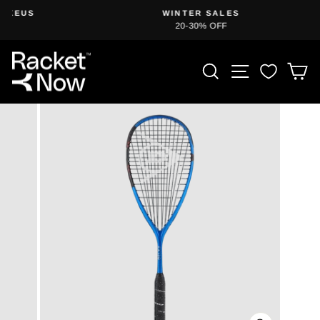
Siirry
WINTER SALES
sisältöön
20-30% OFF
Keskeytä
diaesitys
TUOTEHAKU
SIVUSTO
O