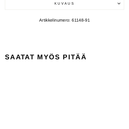
KUVAUS
Artikkelinumero: 61148-91
SAATAT MYÖS PITÄÄ
ALE
FX 130
DUNLOP