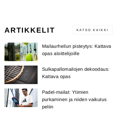
Alkuperäinen
Alennushinta
€195,95
€139,95
hinta
(-€56,00)
ARTIKKELIT
KATSO KAIKKI
Mailaurheilun pisteytys: Kattava
opas aloittelijoille
Sulkapallomailojen dekoodaus:
Kattava opas
Padel-mailat: Ytimien
purkaminen ja niiden vaikutus
peliin