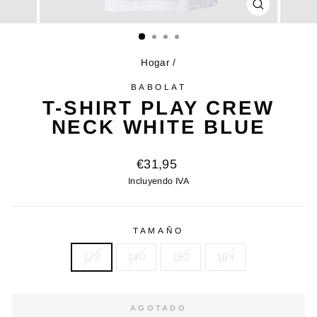
CERRAR
(ESC)
Hogar
/
BABOLAT
T-SHIRT PLAY CREW
NECK WHITE BLUE
Precio
€31,95
original
Incluyendo IVA
TAMAÑO
128
140
152
164
AGOTADO