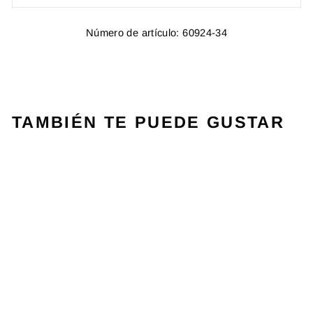
Número de artículo: 60924-34
TAMBIÉN TE PUEDE GUSTAR
Agotado
T-SHIRT PLAY
CREW NECK
WHITE BLUE
BABOLAT