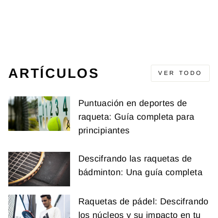
CREW NECK
BLACK
BABOLAT
Precio
Precio
€44,95
€29,95
(-€15,00)
original
de
venta
ARTÍCULOS
VER TODO
Puntuación en deportes de
raqueta: Guía completa para
principiantes
Descifrando las raquetas de
bádminton: Una guía completa
Raquetas de pádel: Descifrando
los núcleos y su impacto en tu