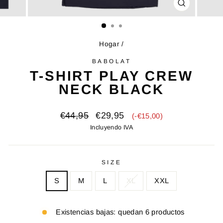
CERRAR
(ESC)
Hogar
/
BABOLAT
T-SHIRT PLAY CREW
NECK BLACK
Precio
Precio
€44,95
€29,95
(-€15,00)
original
de
Incluyendo IVA
venta
SIZE
S
M
L
XL
XXL
Existencias bajas: quedan 6 productos