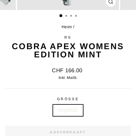
SCHLIESSE
ESC)
Heim
/
RS
COBRA APEX WOMENS
EDITION MINT
Ursprünglicher
CHF 166.00
Preis
Inkl. MwSt.
GRÖSSE
ONESIZE
AUSVERKAUFT