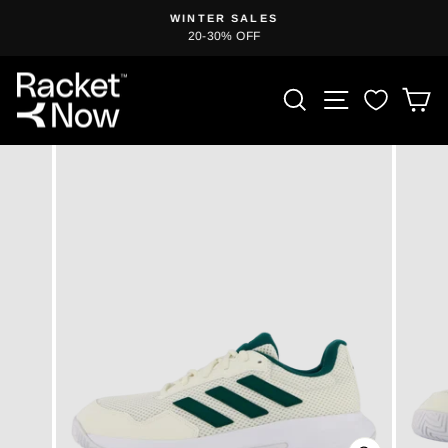
Zum
T
WINTER SALES
Inhalt
20-30% OFF
Diashow
springen
anhalten
PRODUKT S
SEITENN
E