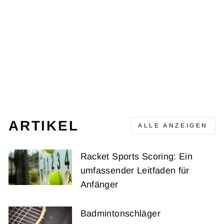
GAME SPEC 2
WHITE
ADIDAS TENNIS
Ursprünglicher
Verkaufspreis
CHF 70.00
CHF 63.00
Preis
(-CHF 7.00)
ARTIKEL
ALLE ANZEIGEN
Racket Sports Scoring: Ein
umfassender Leitfaden für
Anfänger
Badmintonschläger