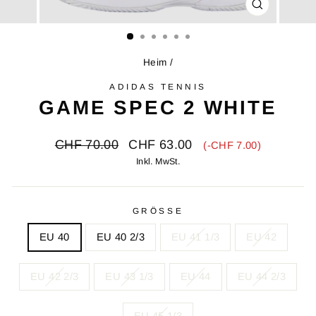
SCHLIESSE
ESC)
Heim
/
ADIDAS TENNIS
GAME SPEC 2 WHITE
Ursprünglicher
Verkaufspreis
CHF 70.00
CHF 63.00
(-CHF 7.00)
Preis
Inkl. MwSt.
GRÖSSE
EU 40
EU 40 2/3
EU 41 1/3
EU 42
EU 42 2/3
EU 43 1/3
EU 44
EU 44 2/3