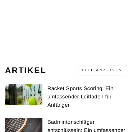
AVAFLASH WHITE
ADIDAS TENNIS
Ursprünglicher
Verkaufspreis
CHF 96.00
CHF 66.00
Preis
(-CHF 30.00)
ARTIKEL
ALLE ANZEIGEN
Racket Sports Scoring: Ein
umfassender Leitfaden für
Anfänger
Badmintonschläger
entschlüsseln: Ein umfassender