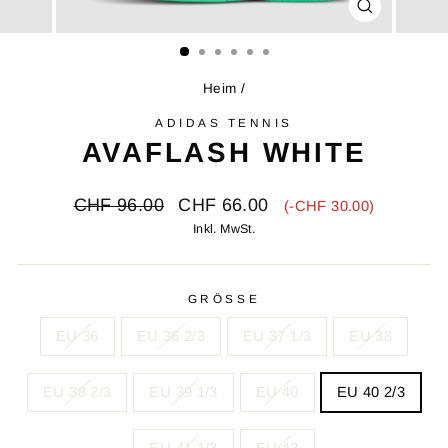
SCHLIESSE
ESC)
Heim
/
ADIDAS TENNIS
AVAFLASH WHITE
Ursprünglicher
Verkaufspreis
CHF 96.00
CHF 66.00
(-CHF 30.00)
Preis
Inkl. MwSt.
GRÖSSE
EU 36
EU 36 2/3
EU 37 1/3
EU 38
EU 38 2/3
EU 39 1/3
EU 40
EU 40 2/3