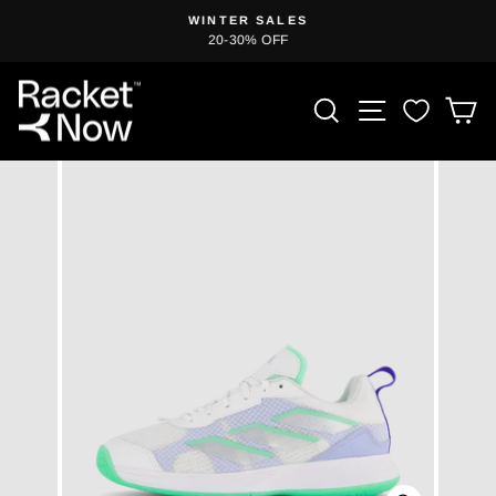
Zum
T
WINTER SALES
Inhalt
20-30% OFF
Diashow
springen
anhalten
PRODUKT S
SEITENN
E