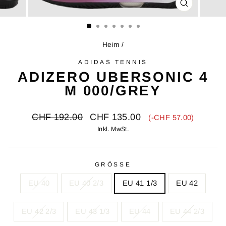
SCHLIESSE
ESC)
Heim
/
ADIDAS TENNIS
ADIZERO UBERSONIC 4
M 000/GREY
Ursprünglicher
Verkaufspreis
CHF 192.00
CHF 135.00
(-CHF 57.00)
Preis
Inkl. MwSt.
GRÖSSE
EU 40
EU 40 2/3
EU 41 1/3
EU 42
EU 42 2/3
EU 43 1/3
EU 44
EU 44 2/3