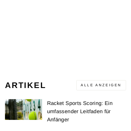
ADIZERO
UBERSONIC 4 M
000/GREY
ADIDAS TENNIS
Ursprünglicher
Verkaufspreis
CHF 192.00
CHF 135.00
Preis
(-CHF 57.00)
ARTIKEL
ALLE ANZEIGEN
Racket Sports Scoring: Ein
umfassender Leitfaden für
Anfänger