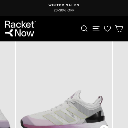
Zum
T
WINTER SALES
Inhalt
20-30% OFF
Diashow
springen
anhalten
PRODUKT S
SEITENN
E