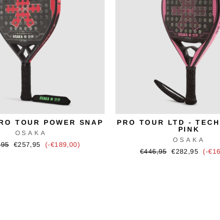
RO TOUR POWER SNAP
PRO TOUR LTD - TECH
PINK
OSAKA
OSAKA
ünglicher
Verkaufspreis
,95
€257,95
(-€189,00)
Ursprünglicher
Verkaufspreis
€446,95
€282,95
(-€1
Preis