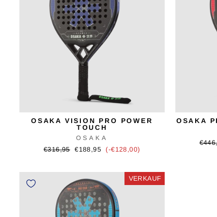
OSAKA VISION PRO POWER
OSAKA P
TOUCH
OSAKA
Urspr
€446
Ursprünglicher
Verkaufspreis
€316,95
€188,95
(-€128,00)
Preis
Preis
VERKAUF