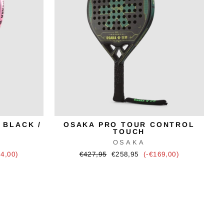
 BLACK /
OSAKA PRO TOUR CONTROL
TOUCH
OSAKA
Ursprünglicher
Verkaufspreis
64,00)
€427,95
€258,95
(-€169,00)
Preis