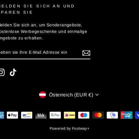
MELDEN SIE SICH AN UND
SPAREN SIE
elden Sie sich an, um Sonderangebote,
ostenlose Werbegeschenke und einmalige
ngebote zu erhalten.
GEBEN
ABONNIEREN
IE
HRE
-
AIL
Instagram
TikTok
ADRESSE
IN
WÄHRUNG
Österreich (EUR €)
Powered by
Footway+