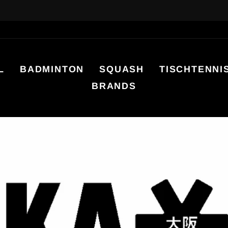
20-30% OFF
WINTER SALES
Diashow
anhalten
L
BADMINTON
SQUASH
TISCHTENNI
BRANDS