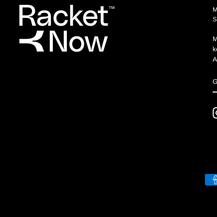
M
k
A
S
I
E
M
E