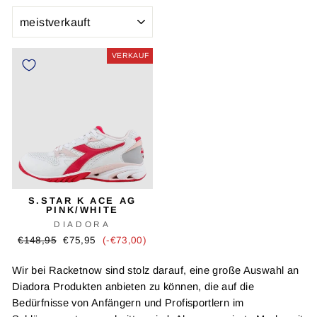
SORTIEREN
VERKAUF
S.STAR K ACE AG
PINK/WHITE
DIADORA
Ursprünglicher
Verkaufspreis
€148,95
€75,95
(-€73,00)
Preis
Wir bei Racketnow sind stolz darauf, eine große Auswahl an
Diadora Produkten anbieten zu können, die auf die
Bedürfnisse von Anfängern und Profisportlern im