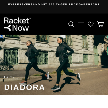
Zum
RSAND MIT 365 TAGEN RÜCKGABERECHT
Inhalt
Diashow
springen
anhalten
PRODUKT S
SEITENN
E
Heim
/
DIADORA