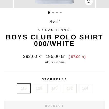
LUK
(ESC)
Hjem
/
ADIDAS TENNIS
BOYS CLUB POLO SHIRT
000/WHITE
Oprindelig
Tilbudspris
292,00 kr
195,00 kr
(-97,00 kr)
pris
Inklusiv moms
STØRRELSE
116
128
140
152
164
UDSOLGT