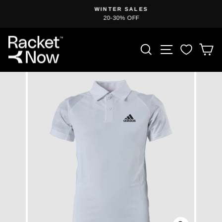
Gå
WINTER SALES
til
20-30% OFF
Sæt
indhold
diasshow
på
PRODUKTSØ
SITE NAV
I
pause