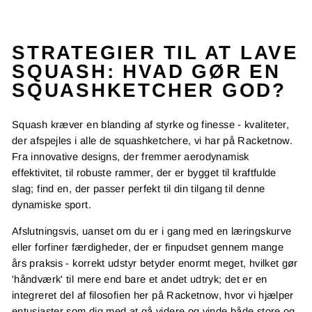
STRATEGIER TIL AT LAVE
SQUASH: HVAD GØR EN
SQUASHKETCHER GOD?
Squash kræver en blanding af styrke og finesse - kvaliteter,
der afspejles i alle de squashketchere, vi har på Racketnow.
Fra innovative designs, der fremmer aerodynamisk
effektivitet, til robuste rammer, der er bygget til kraftfulde
slag; find en, der passer perfekt til din tilgang til denne
dynamiske sport.
Afslutningsvis, uanset om du er i gang med en læringskurve
eller forfiner færdigheder, der er finpudset gennem mange
års praksis - korrekt udstyr betyder enormt meget, hvilket gør
'håndværk' til mere end bare et andet udtryk; det er en
integreret del af filosofien her på Racketnow, hvor vi hjælper
entusiaster som dig med at gå videre og vinde både store og