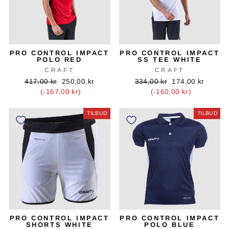
PRO CONTROL IMPACT
PRO CONTROL IMPACT
POLO RED
SS TEE WHITE
CRAFT
CRAFT
Oprindelig
Tilbudspris
Oprindelig
Tilbudspris
417,00 kr
250,00 kr
334,00 kr
174,00 kr
pris
pris
(-167,00 kr)
(-160,00 kr)
TILBUD
TILBUD
PRO CONTROL IMPACT
PRO CONTROL IMPACT
SHORTS WHITE
POLO BLUE