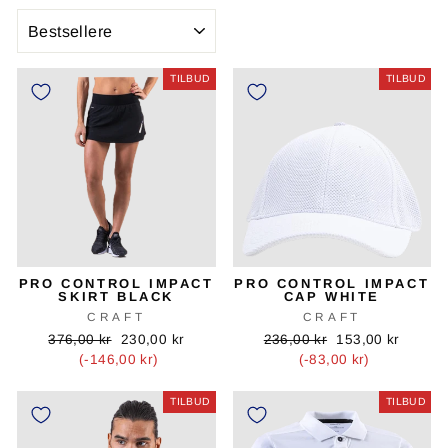
SORTER
TILBUD
TILBUD
PRO CONTROL IMPACT
PRO CONTROL IMPACT
SKIRT BLACK
CAP WHITE
CRAFT
CRAFT
Oprindelig
Tilbudspris
Oprindelig
Tilbudspris
376,00 kr
230,00 kr
236,00 kr
153,00 kr
pris
pris
(-146,00 kr)
(-83,00 kr)
TILBUD
TILBUD