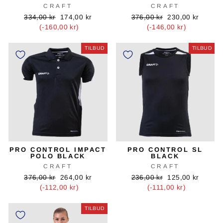
CRAFT
CRAFT
Oprindelig
Tilbudspris
Oprindelig
Tilbudspris
334,00 kr
174,00 kr
376,00 kr
230,00 kr
pris
pris
(-160,00 kr)
(-146,00 kr)
TILBUD
TILBUD
PRO CONTROL IMPACT
PRO CONTROL SL
POLO BLACK
BLACK
CRAFT
CRAFT
Oprindelig
Tilbudspris
Oprindelig
Tilbudspris
376,00 kr
264,00 kr
236,00 kr
125,00 kr
pris
pris
(-112,00 kr)
(-111,00 kr)
TILBUD