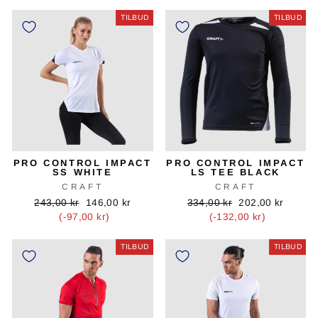
TILBUD
TILBUD
PRO CONTROL IMPACT
PRO CONTROL IMPACT
SS WHITE
LS TEE BLACK
CRAFT
CRAFT
Oprindelig
Tilbudspris
Oprindelig
Tilbudspris
243,00 kr
146,00 kr
334,00 kr
202,00 kr
pris
pris
(-97,00 kr)
(-132,00 kr)
TILBUD
TILBUD