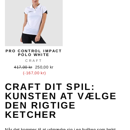
PRO CONTROL IMPACT
POLO WHITE
CRAFT
Oprindelig
Tilbudspris
417,00 kr
250,00 kr
pris
(-167,00 kr)
CRAFT DIT SPIL:
KUNSTEN AT VÆLGE
DEN RIGTIGE
KETCHER
Når det kommer til at udmærke sig i en hvilken som helst