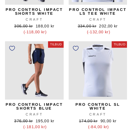
PRO CONTROL IMPACT
PRO CONTROL IMPACT
SHORTS WHITE
LS TEE WHITE
CRAFT
CRAFT
Oprindelig
Tilbudspris
Oprindelig
Tilbudspris
306,00 kr
188,00 kr
334,00 kr
202,00 kr
pris
pris
(-118,00 kr)
(-132,00 kr)
TILBUD
TILBUD
PRO CONTROL IMPACT
PRO CONTROL SL
SHORTS BLUE
WHITE
CRAFT
CRAFT
Oprindelig
Tilbudspris
Oprindelig
Tilbudspris
376,00 kr
195,00 kr
174,00 kr
90,00 kr
pris
pris
(-181,00 kr)
(-84,00 kr)