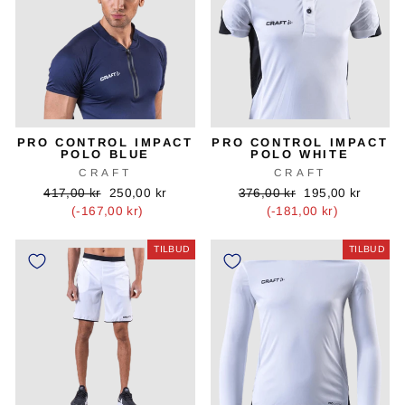
PRO CONTROL IMPACT
PRO CONTROL IMPACT
POLO BLUE
POLO WHITE
CRAFT
CRAFT
Oprindelig
Tilbudspris
Oprindelig
Tilbudspris
417,00 kr
250,00 kr
376,00 kr
195,00 kr
pris
pris
(-167,00 kr)
(-181,00 kr)
TILBUD
TILBUD